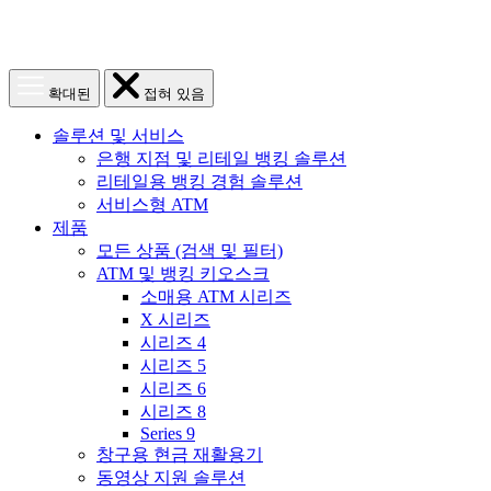
메
메
확대된
접혀 있음
뉴
뉴
열
닫
솔루션 및 서비스
기
기
은행 지점 및 리테일 뱅킹 솔루션
리테일용 뱅킹 경험 솔루션
서비스형 ATM
제품
모든 상품 (검색 및 필터)
ATM 및 뱅킹 키오스크
소매용 ATM 시리즈
X 시리즈
시리즈 4
시리즈 5
시리즈 6
시리즈 8
Series 9
창구용 현금 재활용기
동영상 지원 솔루션