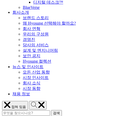
디지털 데스크™
BlueVerse
회사소개
브랜드 스토리
왜 Hyosung 선택해야 할까요?
회사 연혁
우리의 구성원
경영진
당사의 서비스
설계 및 엔지니어링
보안 공지
Hyosung 컬렉션
뉴스 및 인사이트
모든 산업 동향
시장 인사이트
회사 소식
시장 동향
채용 정보
Hyosung
메
접혀 있음
검
뉴
검
색
Hyosung
닫
검색