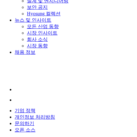
설계 및 엔지니어링
보안 공지
Hyosung 컬렉션
뉴스 및 인사이트
모든 산업 동향
시장 인사이트
회사 소식
시장 동향
채용 정보
YouTube
가
새
창
에
서
LinkedIn
이
열
새
립
기업 정책
창
니
개인정보 처리방침
에
다.
문의하기
서
오픈 소스
열