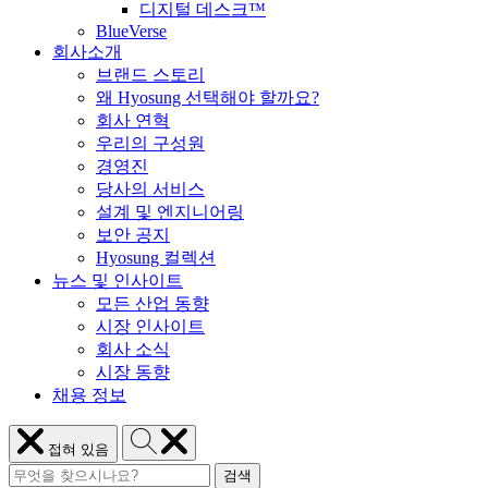
디지털 데스크™
BlueVerse
회사소개
브랜드 스토리
왜 Hyosung 선택해야 할까요?
회사 연혁
우리의 구성원
경영진
당사의 서비스
설계 및 엔지니어링
보안 공지
Hyosung 컬렉션
뉴스 및 인사이트
모든 산업 동향
시장 인사이트
회사 소식
시장 동향
채용 정보
Hyosung
메
접혀 있음
검
뉴
검
색
Hyosung
닫
검색