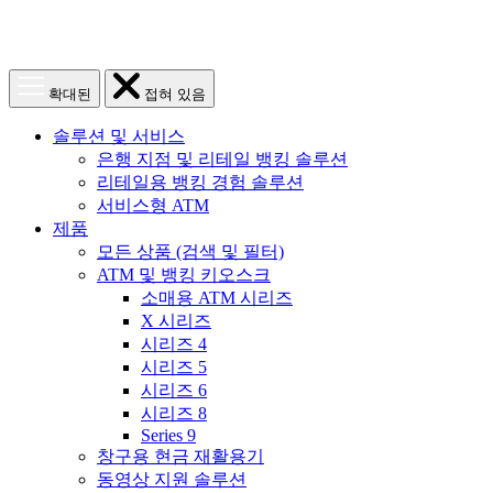
메
메
확대된
접혀 있음
뉴
뉴
열
닫
솔루션 및 서비스
기
기
은행 지점 및 리테일 뱅킹 솔루션
리테일용 뱅킹 경험 솔루션
서비스형 ATM
제품
모든 상품 (검색 및 필터)
ATM 및 뱅킹 키오스크
소매용 ATM 시리즈
X 시리즈
시리즈 4
시리즈 5
시리즈 6
시리즈 8
Series 9
창구용 현금 재활용기
동영상 지원 솔루션