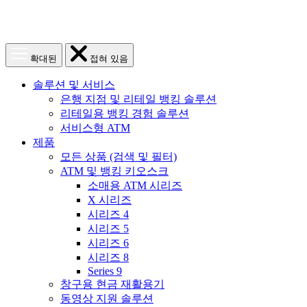
메
메
확대된
접혀 있음
뉴
뉴
열
닫
솔루션 및 서비스
기
기
은행 지점 및 리테일 뱅킹 솔루션
리테일용 뱅킹 경험 솔루션
서비스형 ATM
제품
모든 상품 (검색 및 필터)
ATM 및 뱅킹 키오스크
소매용 ATM 시리즈
X 시리즈
시리즈 4
시리즈 5
시리즈 6
시리즈 8
Series 9
창구용 현금 재활용기
동영상 지원 솔루션