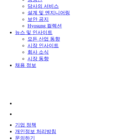
당사의 서비스
설계 및 엔지니어링
보안 공지
Hyosung 컬렉션
뉴스 및 인사이트
모든 산업 동향
시장 인사이트
회사 소식
시장 동향
채용 정보
YouTube
가
새
창
에
서
LinkedIn
이
열
새
립
기업 정책
창
니
개인정보 처리방침
에
다.
문의하기