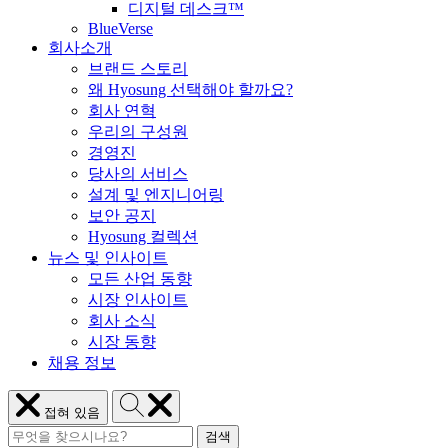
디지털 데스크™
BlueVerse
회사소개
브랜드 스토리
왜 Hyosung 선택해야 할까요?
회사 연혁
우리의 구성원
경영진
당사의 서비스
설계 및 엔지니어링
보안 공지
Hyosung 컬렉션
뉴스 및 인사이트
모든 산업 동향
시장 인사이트
회사 소식
시장 동향
채용 정보
Hyosung
메
접혀 있음
검
뉴
검
색
Hyosung
닫
검색