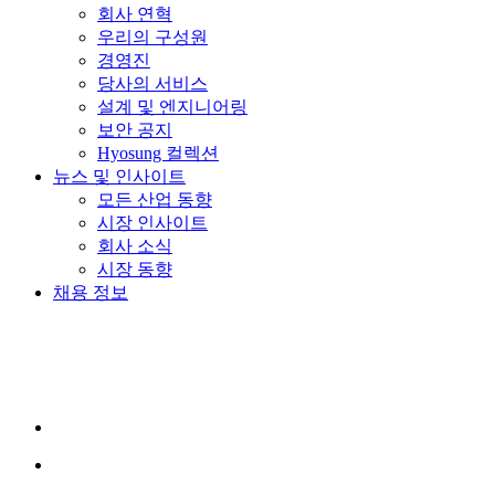
회사 연혁
우리의 구성원
경영진
당사의 서비스
설계 및 엔지니어링
보안 공지
Hyosung 컬렉션
뉴스 및 인사이트
모든 산업 동향
시장 인사이트
회사 소식
시장 동향
채용 정보
YouTube
가
새
창
에
서
LinkedIn
이
열
새
립