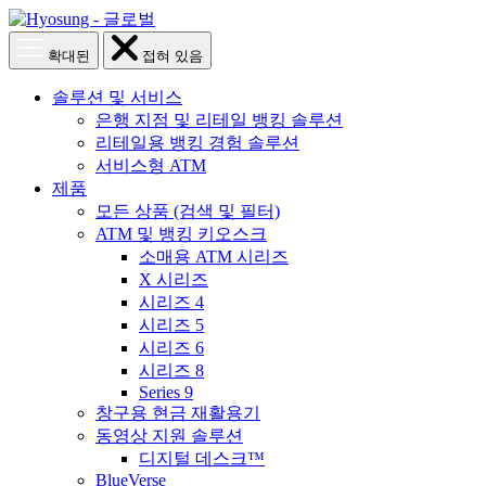
본
문
메
메
확대된
접혀 있음
으
뉴
뉴
열
닫
로
솔루션 및 서비스
기
기
바
은행 지점 및 리테일 뱅킹 솔루션
로
리테일용 뱅킹 경험 솔루션
가
서비스형 ATM
기
제품
모든 상품 (검색 및 필터)
ATM 및 뱅킹 키오스크
소매용 ATM 시리즈
X 시리즈
시리즈 4
시리즈 5
시리즈 6
시리즈 8
Series 9
창구용 현금 재활용기
동영상 지원 솔루션
디지털 데스크™
BlueVerse