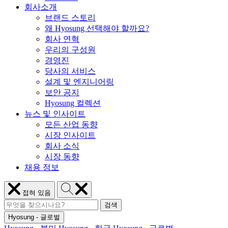
회사소개
브랜드 스토리
왜 Hyosung 선택해야 할까요?
회사 연혁
우리의 구성원
경영진
당사의 서비스
설계 및 엔지니어링
보안 공지
Hyosung 컬렉션
뉴스 및 인사이트
모든 산업 동향
시장 인사이트
회사 소식
시장 동향
채용 정보
Hyosung
메
접혀 있음
검
뉴
검
색
Hyosung
닫
검색
검
색
기
Hyosung - 글로벌
색
어: