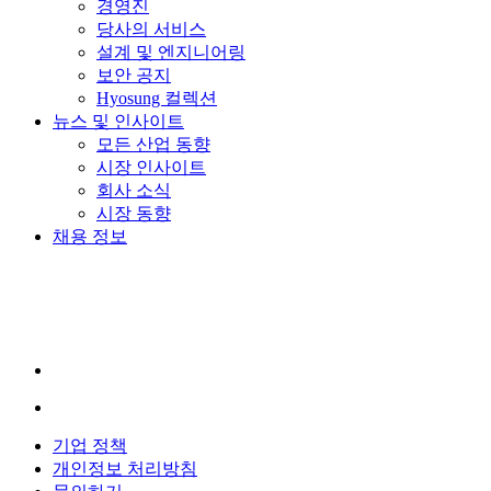
경영진
당사의 서비스
설계 및 엔지니어링
보안 공지
Hyosung 컬렉션
뉴스 및 인사이트
모든 산업 동향
시장 인사이트
회사 소식
시장 동향
채용 정보
YouTube
가
새
창
에
서
LinkedIn
이
열
새
립
기업 정책
창
니
개인정보 처리방침
에
다.