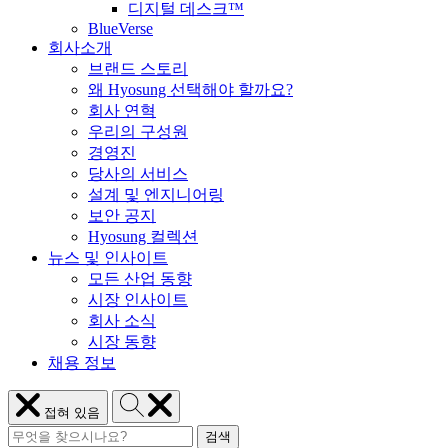
디지털 데스크™
BlueVerse
회사소개
브랜드 스토리
왜 Hyosung 선택해야 할까요?
회사 연혁
우리의 구성원
경영진
당사의 서비스
설계 및 엔지니어링
보안 공지
Hyosung 컬렉션
뉴스 및 인사이트
모든 산업 동향
시장 인사이트
회사 소식
시장 동향
채용 정보
Hyosung
메
접혀 있음
검
뉴
검
색
Hyosung
닫
검색