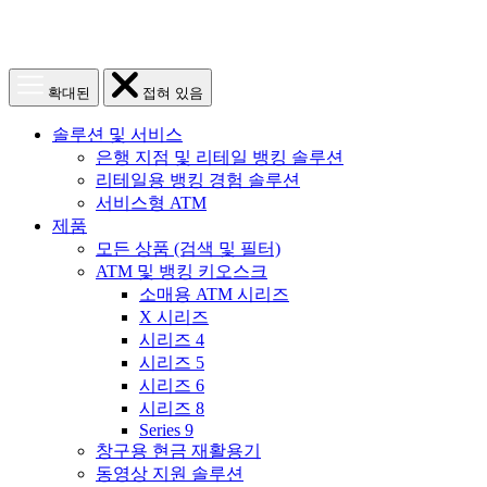
메
메
확대된
접혀 있음
뉴
뉴
열
닫
솔루션 및 서비스
기
기
은행 지점 및 리테일 뱅킹 솔루션
리테일용 뱅킹 경험 솔루션
서비스형 ATM
제품
모든 상품 (검색 및 필터)
ATM 및 뱅킹 키오스크
소매용 ATM 시리즈
X 시리즈
시리즈 4
시리즈 5
시리즈 6
시리즈 8
Series 9
창구용 현금 재활용기
동영상 지원 솔루션