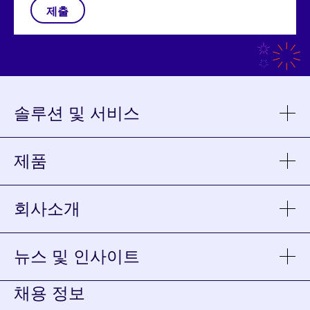
솔루션 및 서비스
sho
sub
for
솔루
제품
sho
및
sub
서비
for
제품
회사소개
sho
sub
for
회사
뉴스 및 인사이트
sho
sub
for
채용 정보
뉴스