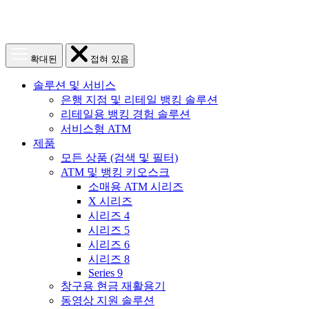
메
메
확대된
접혀 있음
뉴
뉴
열
닫
솔루션 및 서비스
기
기
은행 지점 및 리테일 뱅킹 솔루션
리테일용 뱅킹 경험 솔루션
서비스형 ATM
제품
모든 상품 (검색 및 필터)
ATM 및 뱅킹 키오스크
소매용 ATM 시리즈
X 시리즈
시리즈 4
시리즈 5
시리즈 6
시리즈 8
Series 9
창구용 현금 재활용기
동영상 지원 솔루션