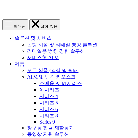
메
메
확대된
접혀 있음
뉴
뉴
열
닫
솔루션 및 서비스
기
기
은행 지점 및 리테일 뱅킹 솔루션
리테일용 뱅킹 경험 솔루션
서비스형 ATM
제품
모든 상품 (검색 및 필터)
ATM 및 뱅킹 키오스크
소매용 ATM 시리즈
X 시리즈
시리즈 4
시리즈 5
시리즈 6
시리즈 8
Series 9
창구용 현금 재활용기
동영상 지원 솔루션