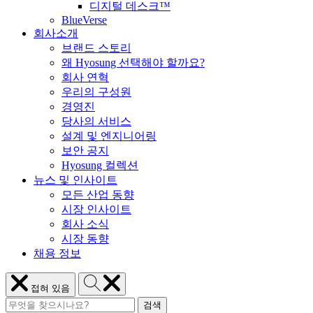
디지털 데스크™
BlueVerse
회사소개
브랜드 스토리
왜 Hyosung 선택해야 할까요?
회사 연혁
우리의 구성원
경영진
당사의 서비스
설계 및 엔지니어링
보안 공지
Hyosung 컬렉션
뉴스 및 인사이트
모든 산업 동향
시장 인사이트
회사 소식
시장 동향
채용 정보
Hyosung
메
접혀 있음
검
뉴
검
색
Hyosung
닫
검색